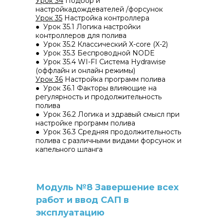
Урок 34
Подбор и
настройкадождевателей /форсунок
Урок 35
Настройка контроллера
● Урок 35.1 Логика настройки
контроллеров для полива
● Урок 35.2 Классический X-core (X-2)
● Урок 35.3 Беспроводной NODE
● Урок 35.4 WI-FI Система Hydrawise
(оффлайн и онлайн режимы)
Урок 36
Настройка программ полива
● Урок 36.1 Факторы влияющие на
регулярность и продолжительность
полива
● Урок 36.2 Логика и здравый смысл при
настройке программ полива
● Урок 36.3 Средняя продолжительность
полива с различными видами форсунок и
капельного шланга
Модуль №8 Завершение всех
работ и ввод САП в
эксплуатацию