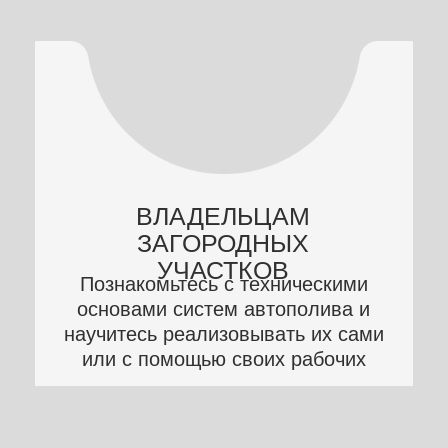
Вы получите базовые знания об
УСТРОЙСТВЕ, ТЕХНОЛОГИИ
х10
ПРОЕКТИРОВАНИЯ И
РЕАЛИЗАЦИИ
систем
автоматического полива.
И получите 2 бонусных урока:
1) Обслуживание системы
2) Ценообразование системы
+ ЗАПИСЬ ВЕБИНАРА с
основателем IQ-poliv и онлайн-
школы Автополив360 - Юрием
Моховым.
"Как внедрить
автополив в свои услуги и
начать зарабатывать уже в