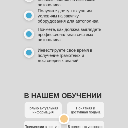
автополива
Получите доступ к лучшим
условиям на закупку
УРОК 3
оборудования для автополива
БРЕНДЫ И АССОРТИМЕНТ
Поймете, как должна выглядеть
— Вы узнаете о текущей ситуации на
профессиональная система
российском рынке, на каком оборудовании
автополива
можно организовывать систему полива и
почему
Инвестируете свое время в
получение грамотных и
УРОК 4
достоверных знаний
ПРОЦЕСС ПРОЕКТИРОВАНИЯ
— Вы увидите, как выглядит
профессиональный проект, и каким образом
происходит процесс проектирования
В НАШЕМ ОБУЧЕНИИ
УРОК 5
Только актуальная
Понятная и
ЭТАПЫ РЕАЛИЗАЦИИ СИСТЕМЫ
информация
доступная подача
— Вы получите знания о различных
процессах во время монтажных, земляных и
Привилегии в доступе
5 полезных уроков по
пусконаладочных работ автополива