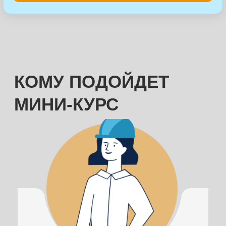
ЛАНДШАФТНЫМ
ДИЗАЙНЕРАМ
Дополните свои услуги знаниями о
системах автополива. Сделайте
первый шаг к тому, чтобы понимать
и контролировать работу
подрядчиков по автополиву.