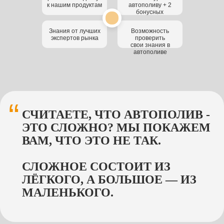
к нашим продуктам
автополиву + 2
бонусных
БОНУСНЫЕ УРОКИ:
Знания от лучших
Возможность
экспертов рынка
проверить
свои знания в
УРОК 6
автополиве
ОБСЛУЖИВАНИЕ СИСТЕМЫ
— Запуск и консервация САП.
Важные навыки для бесперебойной
работы систем автополива.
“
СЧИТАЕТЕ, ЧТО АВТОПОЛИВ -
ЭТО СЛОЖНО? МЫ ПОКАЖЕМ
УРОК 7
ВАМ, ЧТО ЭТО НЕ ТАК.
ЦЕНООБРАЗОВАНИЕ СИСТЕМЫ
— Вы поймете основы
СЛОЖНОЕ СОСТОИТ ИЗ
ценообразования системы, почему на
рынке могут быть разные цены, и что
ЛЁГКОГО, А БОЛЬШОЕ — ИЗ
за ними стоит
МАЛЕНЬКОГО.
ИДУ К ЗНАНИЯМ